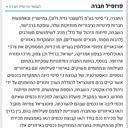
פרופיל חברה
לעמוד פרופיל חברה +
החברה, ג'י סיטי בע"מ (לשעבר גזית גלוב), במישרין ובאמצעות
חברות פרטיות וציבוריות מוחזקות שלה, עוסקת ברכישה,
השבחה, פיתוח וניהול של נדל"ן מניב לשימושים מעורבים
(לרבות מסחר, מגורים ומשרדים), תוך התמקדות באזורים
אורבאניים צפופי אוכלוסין בערים מרכזיות; המספקים את צרכי
האוכלוסיה בצפון אמריקה, ישראל, ברזיל וכן צפון, מרכז ומזרח
אירופה. בנוסף, בוחנת החברה הזדמנויות עסקיות בתחום
פעילותה ובתחומים משיקים, באיזורי פעילותה וגם באיזורים
נוספים. האסטרטגיה של קבוצת ג'י סיטי הינה התמקדות בנכסים
אשר קיים בהם פוטנציאל להגדלת הערך ותזרים המזומנים על ידי
ניהול פרו-אקטיבי, השבחה, הוספת שימושים, פיתוח ופיתוח
מחדש; כאשר במקביל, פועלת הקבוצה למכירת נכסים שאינם
נכסי ליבה או נכסים שבהם להערכתה, פוטנציאל צמיחה מוגבל
ו/או באיזורים שהחברה מעוניינת לצמצם פעילותה בהם, בין בדרך
של מכירת נכס בודד ו/או קבוצת נכסים ו/או באמצעות מכירת
חלק מהחזקותיה בחברות המחזיקות נכסים באיזורים אלו.