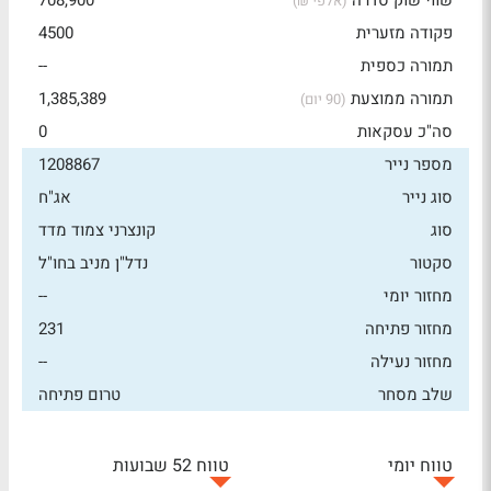
שווי שוק סדרה
708,900
(אלפי ₪)
פקודה מזערית
4500
תמורה כספית
--
תמורה ממוצעת
1,385,389
(90 יום)
סה"כ עסקאות
0
מספר נייר
1208867
סוג נייר
אג"ח
סוג
קונצרני צמוד מדד
סקטור
נדל"ן מניב בחו"ל
מחזור יומי
--
מחזור פתיחה
231
מחזור נעילה
--
שלב מסחר
טרום פתיחה
טווח יומי
טווח 52 שבועות