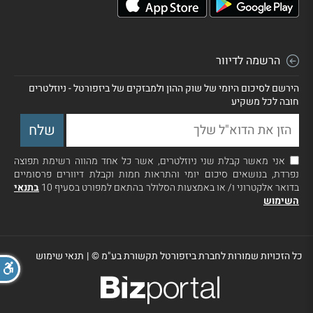
הרשמה לדיוור
הירשם לסיכום היומי של שוק ההון ולמבזקים של ביזפורטל - ניוזלטרים
חובה לכל משקיע
אני מאשר קבלת שני ניוזלטרים, אשר כל אחד מהווה רשימת תפוצה
נפרדת, בנושאים סיכום יומי והתראות חמות וקבלת דיוורים פרסומיים
בדואר אלקטרוני ו/ או באמצעות הסלולר בהתאם למפורט בסעיף 10
בתנאי
השימוש
כל הזכויות שמורות לחברת ביזפורטל תקשורת בע"מ ©
|
תנאי שימוש