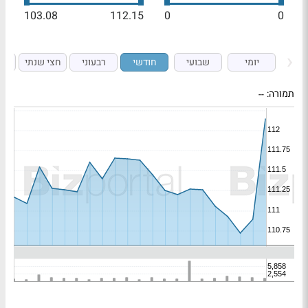
103.08
112.15
0
0
יומי
שבועי
חודשי
רבעוני
חצי שנתי
ש
תמורה:
--