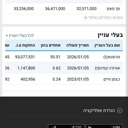
סך מאזן
32,571,000
36,471,000
33,256,000
נתונים כספיים באלפי ₪
בעלי עניין
לכל בעלי העניין +
שם בעל העניין
תאריך פעולה
אחוזים בהון
החזקות ע.נ.
שווי 
נורסטא(ז)
2026/01/05
50.01
93,077,531
86.45
אורורה קפיט(ז)
2026/01/05
0.62
1,147,800
87.26
כצמן חיים
2023/01/05
0.24
402,956
51.92
הורדת אפליקציה