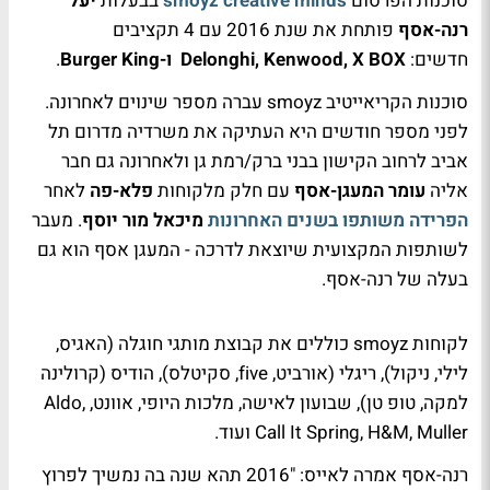
סוכנות הפרסום
smoyz creative minds
בבעלות
יעל
רנה-אסף
פותחת את שנת 2016 עם 4 תקציבים
חדשים:
Delonghi, Kenwood, X BOX ו-Burger King
.
סוכנות הקריאייטיב smoyz עברה מספר שינוים לאחרונה.
לפני מספר חודשים היא העתיקה את משרדיה מדרום תל
אביב לרחוב הקישון בבני ברק/רמת גן ולאחרונה גם חבר
אליה
עומר המעגן-אסף
עם חלק מלקוחות
פלא-פה
לאחר
הפרידה משותפו בשנים האחרונות
מיכאל מור יוסף
. מעבר
לשותפות המקצועית שיוצאת לדרכה - המעגן אסף הוא גם
בעלה של רנה-אסף.
לקוחות smoyz כוללים את קבוצת מותגי חוגלה (האגיס,
לילי, ניקול), ריגלי (אורביט, five, סקיטלס), הודיס (קרולינה
למקה, טופ טן), שבועון לאישה, מלכות היופי, אוונט, Aldo,
Call It Spring, H&M, Muller ועוד.
רנה-אסף אמרה לאייס: "2016 תהא שנה בה נמשיך לפרוץ