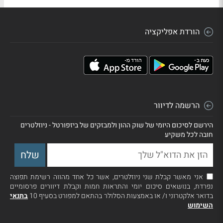
הורדת אפליקציה
הרשמה לדיוור
הירשם לסיכום היומי של שוק ההון ולמבזקים של ביזפורטל - ניוזלטרים
חובה לכל משקיע
אני מאשר קבלת שני ניוזלטרים, אשר כל אחד מהווה רשימת תפוצה
נפרדת, בנושאים סיכום יומי והתראות חמות וקבלת דיוורים פרסומיים
בדואר אלקטרוני ו/ או באמצעות הסלולר בהתאם למפורט בסעיף 10
בתנאי
השימוש