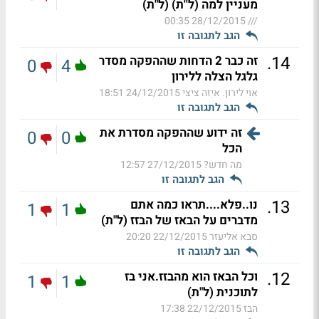
מעניין למה (ל''ת) (ל"ת)
28/12/2015 00:35
///
הגב לתגובה זו
.
14
זה כבר 2 הדחות שההפקה מסדר
0
4
גלגל הצלה ללירון
אוי לירון. איזה ציצי
24/12/2015 18:51
הגב לתגובה זו
זה ידוע שההפקה מסדרת את
0
0
הכל
מה חדש?
27/12/2015 12:57
הגב לתגובה זו
.
13
נו..פלא....תראו כמה אתם
1
1
מדברים על הבאז של הבזז (ל"ת)
סבא אליעזר
22/12/2015 20:20
הגב לתגובה זו
.
12
וכל הבאז הוא מהבזז.אני בז
1
1
לתוכנית (ל"ת)
הבז
22/12/2015 17:38