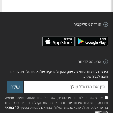
הורדת אפליקציה
הרשמה לדיוור
הירשם לסיכום היומי של שוק ההון ולמבזקים של ביזפורטל - ניוזלטרים
חובה לכל משקיע
אני מאשר קבלת שני ניוזלטרים, אשר כל אחד מהווה רשימת תפוצה
נפרדת, בנושאים סיכום יומי והתראות חמות וקבלת דיוורים פרסומיים
בדואר אלקטרוני ו/ או באמצעות הסלולר בהתאם למפורט בסעיף 10
בתנאי
השימוש