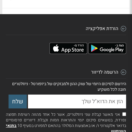
הורדת אפליקציה
הרשמה לדיוור
הירשם לסיכום היומי של שוק ההון ולמבזקים של ביזפורטל - ניוזלטרים
חובה לכל משקיע
אני מאשר קבלת שני ניוזלטרים, אשר כל אחד מהווה רשימת תפוצה
נפרדת, בנושאים סיכום יומי והתראות חמות וקבלת דיוורים פרסומיים
בדואר אלקטרוני ו/ או באמצעות הסלולר בהתאם למפורט בסעיף 10
בתנאי
השימוש