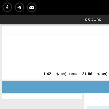
נכון ל - 07/26
מחשבונים
(שנה):
31.86
שארפ (שנה):
-1.42