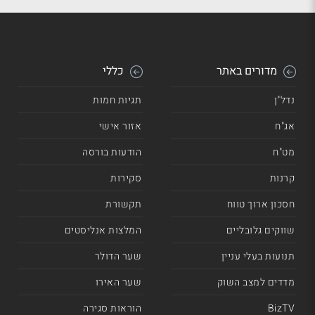
מדורים באתר
כללי
נדל"ן
תגיות חמות
אג"ח
אזור אישי
מט"ח
הודעות בורסה
קרנות
סקירות
חסכון ארוך טווח
תקשורת
שווקים גלובליים
המלצות אנליסטים
תנועות בעלי עניין
שער הדולר
מדדים למצב השוק
שער האירו
BizTV
הוראות סגירה