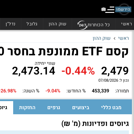
הירשמו
ראשי
שוק ההון
גלובל
נדל"ן
כל הכותרות
ראשי
שוק ההון
קסם ETF ממונפת בחסר S&P 500 פי 2 חודשי
שווי יחידה
2,473.14
-0.44%
2,479
נכון ל: 07/08/2026
תמורה:
453,339
% החודש:
-9.04%
% השנה:
-26.98%
מבט כללי
ביצועים
גרפים
החזקות
גיוס
גיוסים ופדיונות (מ' ₪)