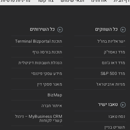
דף הבית
אודותינו
תנאי שימוש
צור קשר
מדיניות פרטיות
כל השווקים
כל השירותים
ישראליות בחו"ל
תוכנת Terminal Bizportal
מדד נאסד"ק
תוכנת בורסה גרף
מדד דאו ג'ונס
הנהלת חשבונות דיגיטלית
מדד 500 S&P
מידע עסקי פיננסי
מניות ארביטראז'
מאגר פסקי דין
BizMap
טאבו ישיר
איתור חברה
נסח טאבו
MyBusiness CRM – ניהול
קשרי לקוחות
תשריט בניין