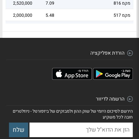
מקמ 816
7.09
2,520,000
2.5
מקמ 517
5.48
2,000,000
94
01
24
1.55
S_020426_365_90_ND_1_Y_1_12_01
הורדת אפליקציה
הרשמה לדיוור
הירשם לסיכום היומי של שוק ההון ולמבזקים של ביזפורטל - ניוזלטרים
חובה לכל משקיע