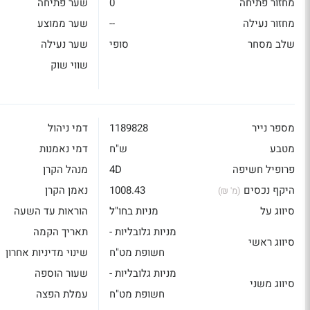
מחזור פתיחה
0
שער פתיחה
מחזור נעילה
--
שער ממוצע
שלב מסחר
סופי
שער נעילה
שווי שוק
מספר נייר
1189828
דמי ניהול
מטבע
ש"ח
דמי נאמנות
פרופיל חשיפה
4D
מנהל הקרן
היקף נכסים
1008.43
נאמן הקרן
(מ' ₪)
סיווג על
מניות בחו"ל
הוראות עד השעה
מניות גלובליות -
תאריך הקמה
סיווג ראשי
חשופת מט"ח
שינוי מדיניות אחרון
מניות גלובליות -
שעור הוספה
סיווג משני
חשופת מט"ח
עמלת הפצה