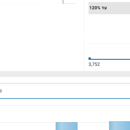
עד 120%
3,752
נכ