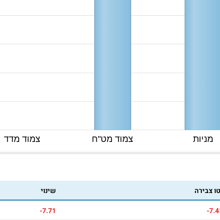
מניות
צמוד מט"ח
צמוד מדד
טו צבירה
שינוי
-7.71
-7.4