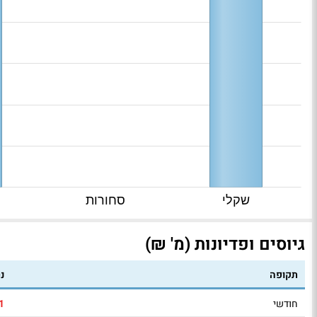
שקלי
סחורות
גיוסים ופדיונות (מ' ₪)
תקופה
נ
חודשי
1