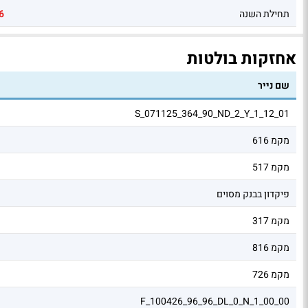
תחילת השנה
6
אחזקות בולטות
שם נייר
S_071125_364_90_ND_2_Y_1_12_01
מקמ 616
מקמ 517
פיקדון בבנק מסוים
מקמ 317
מקמ 816
מקמ 726
F_100426_96_96_DL_0_N_1_00_00