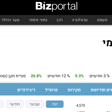
משפט
טכנולוגיה
רכב
נתוני מסחר
שער הדולר
% 3 חודשים:
9.3%
% 12 חודשים:
26.8%
סטיית תקן (שנה)
ים ופדיונות
סקירות
פרופיל
דיבידנדים
יומי
שבועי
חודשי
4,570