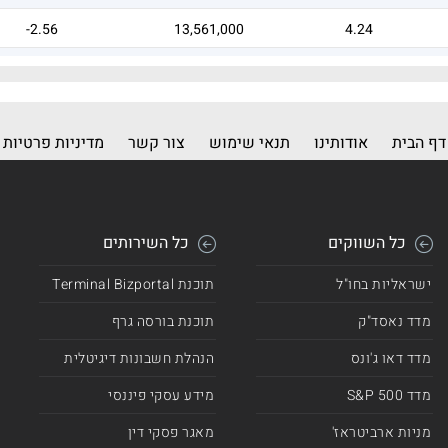
-2.56
13,561,000
4.24
-1.53
9,363,000
2.93
דף הבית
אודותינו
תנאי שימוש
צור קשר
מדיניות פרטיות
כל השווקים
כל השירותים
ישראליות בחו"ל
תוכנת Terminal Bizportal
מדד נאסד"ק
תוכנת בורסה גרף
מדד דאו ג'ונס
הנהלת חשבונות דיגיטלית
מדד 500 S&P
מידע עסקי פיננסי
מניות ארביטראז'
מאגר פסקי דין