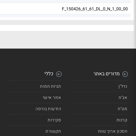
F_150426_61_61_DL_0_N_1_00_00
F_300426_32_32_DL_0_N_1_00_00
מדורים באתר
כללי
נדל"ן
תגיות חמות
אג"ח
אזור אישי
מט"ח
הודעות בורסה
קרנות
סקירות
חסכון ארוך טווח
תקשורת