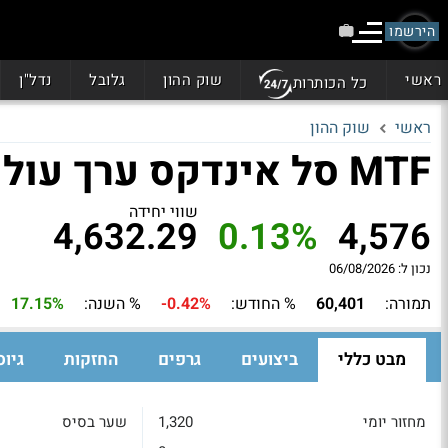
הירשמו
ראשי
שוק ההון
גלובל
נדל"ן
כל הכותרות
ראשי
שוק ההון
MTF סל אינדקס ערך עולמי
שווי יחידה
4,632.29
0.13%
4,576
נכון ל: 06/08/2026
תמורה:
60,401
% החודש:
-0.42%
% השנה:
17.15%
מבט כללי
ביצועים
גרפים
החזקות
גיוס
מחזור יומי
1,320
שער בסיס