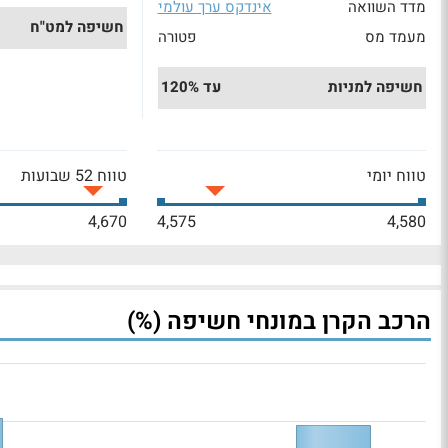
מדד השוואה
אינדקס ערך עולמי
חשיפה למט"ח
מעמד מס
פטורה
חשיפה למניות
עד 120%
טווח יומי
טווח 52 שבועות
4,670
4,575
4,580
הרכב הקרן במונחי חשיפה (%)