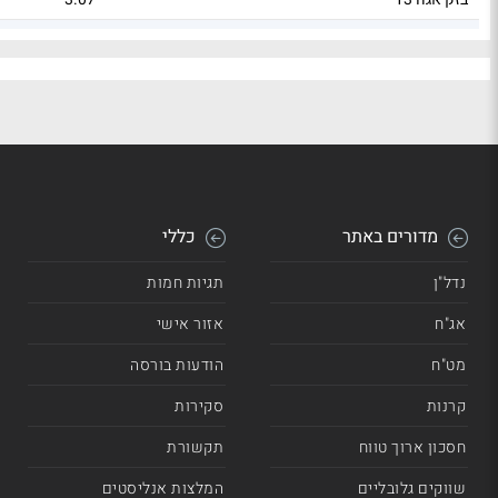
דלק קב אגח מא
2.99
מדורים באתר
כללי
נדל"ן
תגיות חמות
אג"ח
אזור אישי
מט"ח
הודעות בורסה
קרנות
סקירות
חסכון ארוך טווח
תקשורת
שווקים גלובליים
המלצות אנליסטים