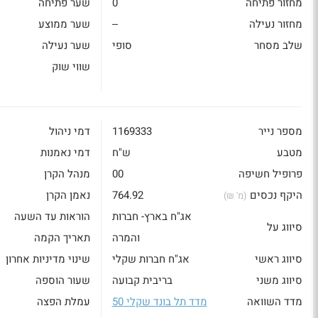
מחזור פתיחה
0
שער פתיחה
מחזור נעילה
--
שער ממוצע
שלב מסחר
סופי
שער נעילה
שווי שוק
מספר נייר
1169333
דמי ניהול
מטבע
ש"ח
דמי נאמנות
פרופיל חשיפה
00
מנהל הקרן
היקף נכסים
764.92
נאמן הקרן
(מ' ₪)
אג"ח בארץ- חברות
הוראות עד השעה
סיווג על
והמרה
תאריך הקמה
סיווג ראשי
אג"ח חברות שקלי
שינוי מדיניות אחרון
סיווג משני
בריבית קבועה
שעור הוספה
מדד השוואה
מדד תל בונד שקלי 50
עמלת הפצה