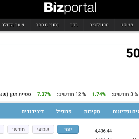
משפט
טכנולוגיה
רכב
נתוני מסחר
שער הדולר
% 3 חודשים:
1.74%
% 12 חודשים:
7.37%
סטיית תקן (שנה
ים ופדיונות
סקירות
פרופיל
דיבידנדים
יומי
שבועי
חודשי
4,436.44