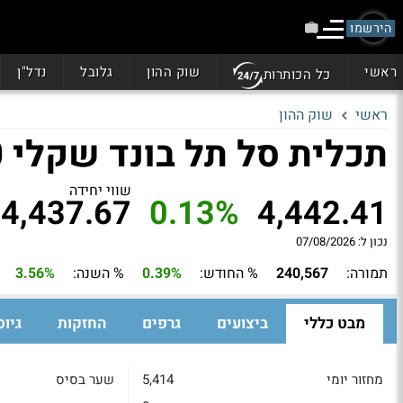
הירשמו
ראשי
שוק ההון
גלובל
נדל"ן
כל הכותרות
ראשי
שוק ההון
תכלית סל תל בונד שקלי 50
שווי יחידה
4,437.67
0.13%
4,442.41
נכון ל: 07/08/2026
תמורה:
240,567
% החודש:
0.39%
% השנה:
3.56%
מבט כללי
ביצועים
גרפים
החזקות
גיוס
מחזור יומי
5,414
שער בסיס