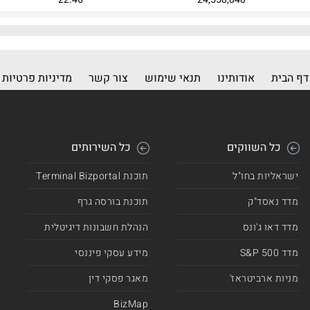
21.87
20,263,783
דף הבית
אודותינו
תנאי שימוש
צור קשר
מדיניות פרטיות
כל השווקים
כל השירותים
ישראליות בחו"ל
תוכנת Terminal Bizportal
מדד נאסד"ק
תוכנת בורסה גרף
מדד דאו ג'ונס
הנהלת חשבונות דיגיטלית
מדד 500 S&P
מידע עסקי פיננסי
מניות ארביטראז'
מאגר פסקי דין
BizMap