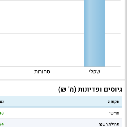
שקלי
סחורות
גיוסים ופדיונות (מ' ₪)
תקופה
נטו
חודשי
48
תחילת השנה
94