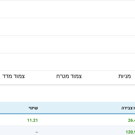
מניות
צמוד מט"ח
צמוד מדד
 צבירה
שינוי
11.21
26.
--
120.