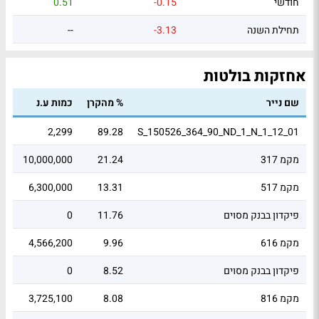
חודשי
-0.15
0.51
תחילת השנה
-3.13
--
אחזקות בולטות
שם נייר
% מהקרן
כמות ע.נ
שוו
52
2,299
89.28
S_150526_364_90_ND_1_N_1_12_01
מקמ 317
21.24
10,000,000
73
מקמ 517
13.31
6,300,000
.1
פיקדון בבנק מסוים
11.76
0
39
מקמ 616
9.96
4,566,200
56
פיקדון בבנק מסוים
8.52
0
.9
מקמ 816
8.08
3,725,100
.7