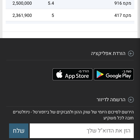
מקמ 916
5.4
2,500,000
48
מקמ 417
5
2,361,900
29
03
113
4.39
S_151225_333_90_ND_1_Y_1_12_01
הורדת אפליקציה
הרשמה לדיוור
הירשם לסיכום היומי של שוק ההון ולמבזקים של ביזפורטל - ניוזלטרים
חובה לכל משקיע