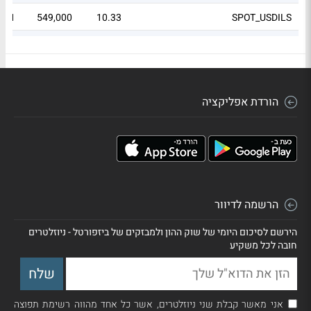
0.01
549,000
10.33
SPOT_USDILS
פיקדון בבנק מסוים
9.49
0
1.42
הורדת אפליקציה
הרשמה לדיוור
הירשם לסיכום היומי של שוק ההון ולמבזקים של ביזפורטל - ניוזלטרים
חובה לכל משקיע
אני מאשר קבלת שני ניוזלטרים, אשר כל אחד מהווה רשימת תפוצה