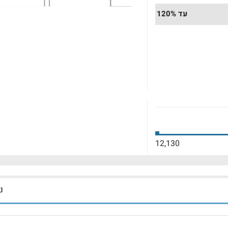
עד 120%
12,130
נכ