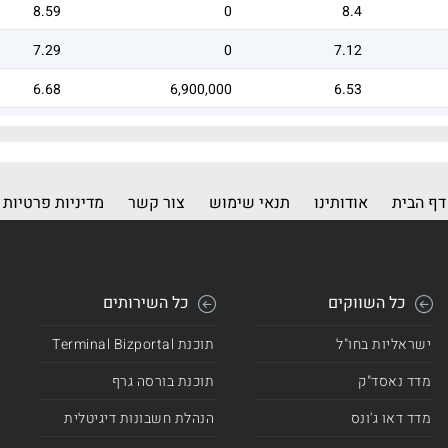
8.59
0
8.4
7.29
0
7.12
6.68
6,900,000
6.53
6.42
6,596,028
6.27
דף הבית
אודותינו
תנאי שימוש
צור קשר
מדיניות פרטיות
כל השווקים
כל השירותים
ישראליות בחו"ל
תוכנת Terminal Bizportal
מדד נאסד"ק
תוכנת בורסה גרף
מדד דאו ג'ונס
הנהלת חשבונות דיגיטלית