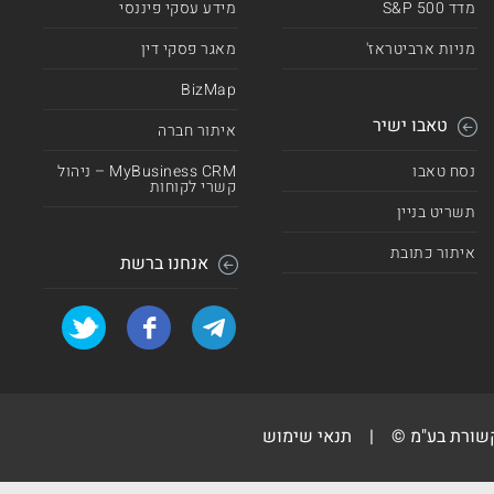
מדד 500 S&P
מידע עסקי פיננסי
מניות ארביטראז'
מאגר פסקי דין
BizMap
טאבו ישיר
איתור חברה
נסח טאבו
MyBusiness CRM – ניהול
קשרי לקוחות
תשריט בניין
איתור כתובת
אנחנו ברשת
קשורת בע"מ ©
|
תנאי שימוש