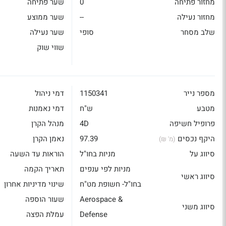
מחזור פתיחה
0
שער פתיחה
מחזור נעילה
--
שער ממוצע
שלב מסחר
סופי
שער נעילה
שווי שוק
מספר נייר
1150341
דמי ניהול
מטבע
ש"ח
דמי נאמנות
פרופיל חשיפה
4D
מנהל הקרן
היקף נכסים
97.39
נאמן הקרן
(מ' ₪)
סיווג על
מניות בחו"ל
הוראות עד השעה
מניות לפי ענפים
תאריך הקמה
סיווג ראשי
בחו"ל- חשופת מט"ח
שינוי מדיניות אחרון
Aerospace &
שעור הוספה
סיווג משני
Defense
עמלת הפצה