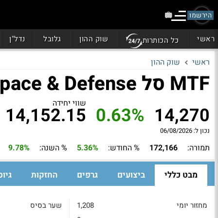
הירשמו
ראשי
שוק ההון
גלובל
נדל"ן
כל הכותרות
ראשי
שוק ההון
MTF סל S&P Aerospace & Defense
שווי יחידה
14,152.15
0.63%
14,270
נכון ל: 06/08/2026
תמורה:
172,166
% החודש:
5.36%
% השנה:
9.78%
מבט כללי
ביצועים
גרפים
החזקות
גיוס
מחזור יומי
1,208
שער בסיס