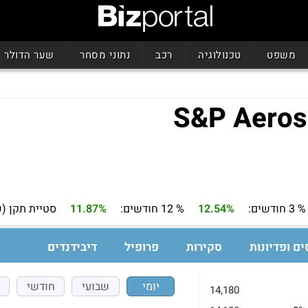
משפט
טכנולוגיה
רכב
נתוני מסחר
שער הדולר
% 3 חודשים:
12.54%
% 12 חודשים:
11.87%
סטיית תקן (ש
ים ופדיונות
סקירות
פרופיל
דיבידנדים
יומי
שבועי
חודשי
14,180