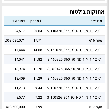
אחזקות בולטות
שם נייר
% מהקרן
כמות ע.נ
24,517
20.64
S_110326_365_90_ND_1_N_1_12_01
מקמ 616
17.71
1,003,686,071
17,444
14.68
S_151025_365_90_ND_1_N_1_12_01
14,041
11.82
S_150925_360_90_ND_1_Y_1_12_01
13,974
11.76
S_300426_365_90_ND_1_Y_1_12_01
13,409
11.29
S_150925_360_90_ND_1_Y_1_12_01
11,213
9.44
S_120226_365_90_ND_1_N_1_12_01
8,577
7.22
S_150526_364_90_ND_1_N_1_12_01
מקמ 517
6.99
408,600,000