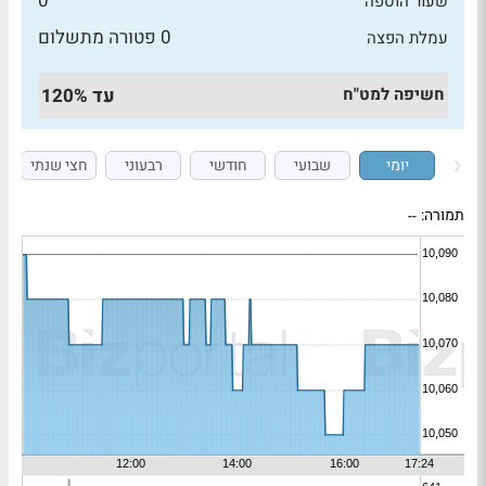
0
שעור הוספה
0 פטורה מתשלום
עמלת הפצה
חשיפה למט"ח
עד 120%
יומי
שבועי
חודשי
רבעוני
חצי שנתי
תמורה:
--