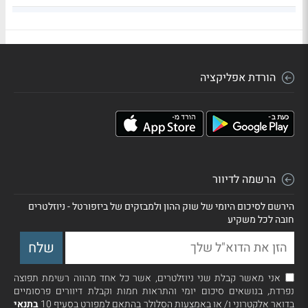
6,481
5.46
S_150426_365_90_ND_1_Y_1_12_01
הורדת אפליקציה
הרשמה לדיוור
הירשם לסיכום היומי של שוק ההון ולמבזקים של ביזפורטל - ניוזלטרים
חובה לכל משקיע
אני מאשר קבלת שני ניוזלטרים, אשר כל אחד מהווה רשימת תפוצה
נפרדת, בנושאים סיכום יומי והתראות חמות וקבלת דיוורים פרסומיים
בדואר אלקטרוני ו/ או באמצעות הסלולר בהתאם למפורט בסעיף 10
בתנאי