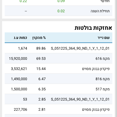
חודשי
0.09
0.22
תחילת השנה
0.02
--
אחזקות בולטות
שם נייר
% מהקרן
כמות ע.נ
שוו
.01
1,674
89.86
S_051225_364_90_ND_1_Y_1_12_01
מקמ 616
69.53
15,920,000
91
פיקדון בבנק מסוים
15.44
3,532,621
53
מקמ 816
6.47
1,490,000
48
מקמ 517
6.35
1,500,000
45
0
53
2.85
S_051225_364_90_ND_1_Y_1_12_01
פיקדון בבנק מסוים
2.81
227,706
64