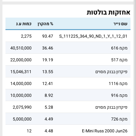
אחזקות בולטות
שם נייר
% מהקרן
כמות ע.נ
שוו
14
2,275
93.47
S_111225_364_90_ND_1_Y_1_12_01
מקמ 616
36.46
40,510,000
49
מקמ 517
19.19
22,000,000
.3
פיקדון בבנק מסוים
13.55
15,046,311
05
מקמ 1116
12.41
14,000,000
78
מקמ 916
8.92
10,000,000
91
פיקדון בבנק מסוים
5.28
2,075,990
86
מקמ 726
4.49
5,000,000
98
02
12
4.48
E-Mini Russ 2000 Jun26