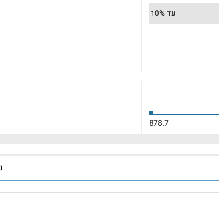
עד 10%
878.7
נכ