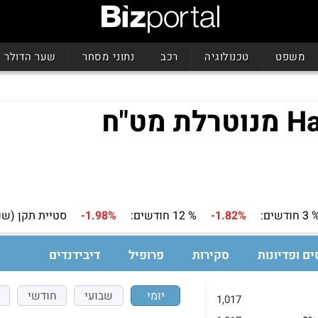
משפט
טכנולוגיה
רכב
נתוני מסחר
שער הדולר
 חודשים:
-1.82%
% 12 חודשים:
-1.98%
סטיית תקן (שנ
ים ופדיונות
סקירות
פרופיל
דיבידנדים
יומי
שבועי
חודשי
1,017