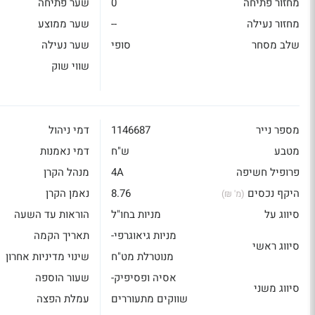
מחזור פתיחה
0
שער פתיחה
מחזור נעילה
--
שער ממוצע
שלב מסחר
סופי
שער נעילה
שווי שוק
מספר נייר
1146687
דמי ניהול
מטבע
ש"ח
דמי נאמנות
פרופיל חשיפה
4A
מנהל הקרן
היקף נכסים
8.76
נאמן הקרן
(מ' ₪)
סיווג על
מניות בחו"ל
הוראות עד השעה
מניות גיאוגרפי-
תאריך הקמה
סיווג ראשי
מנוטרלת מט"ח
שינוי מדיניות אחרון
אסיה ופסיפיק-
שעור הוספה
סיווג משני
שווקים מתעוררים
עמלת הפצה