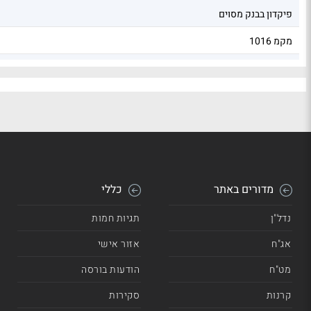
פיקדון בבנק מסוים
מקמ 1016
מקמ 726
מדורים באתר
כללי
נדל"ן
תגיות חמות
אג"ח
אזור אישי
מט"ח
הודעות בורסה
קרנות
סקירות