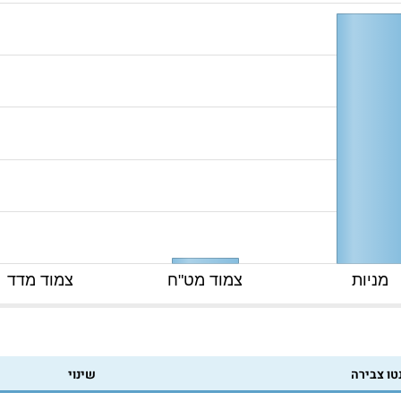
מניות
צמוד מט"ח
צמוד מדד
טו צבירה
שינוי