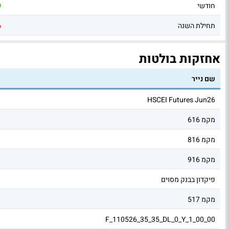
חודשי
9
תחילת השנה
6
אחזקות בולטות
שם נייר
HSCEI Futures Jun26
מקמ 616
מקמ 816
מקמ 916
פיקדון בבנק מסוים
מקמ 517
F_110526_35_35_DL_0_Y_1_00_00