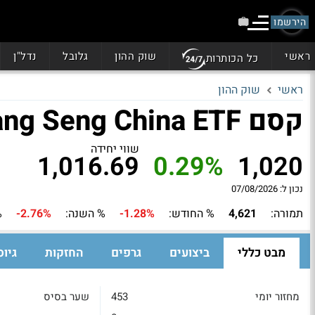
הירשמו
ראשי
שוק ההון
גלובל
נדל"ן
כל הכותרות
ראשי
שוק ההון
קסם Hang Seng China ETF מנוטרלת מט"ח
שווי יחידה
1,016.69
0.29%
1,020
נכון ל: 07/08/2026
תמורה:
4,621
% החודש:
-1.28%
% השנה:
-2.76%
% 3
מבט כללי
ביצועים
גרפים
החזקות
גיוס
מחזור יומי
453
שער בסיס