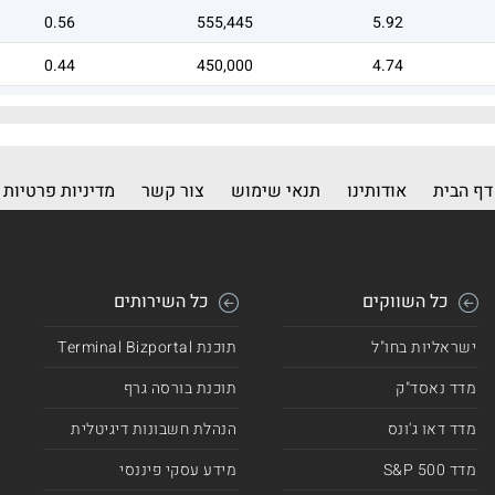
0.56
555,445
5.92
0.44
450,000
4.74
0.42
425,191
4.51
דף הבית
אודותינו
תנאי שימוש
צור קשר
מדיניות פרטיות
כל השווקים
כל השירותים
ישראליות בחו"ל
תוכנת Terminal Bizportal
מדד נאסד"ק
תוכנת בורסה גרף
מדד דאו ג'ונס
הנהלת חשבונות דיגיטלית
מדד 500 S&P
מידע עסקי פיננסי