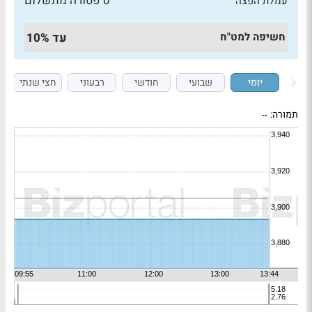
0 פטורה מתשלום
עמלת הפצה
חשיפה למט"ח
עד 10%
יומי
שבועי
חודשי
רבעוני
חצי שנתי
תמורה:
--