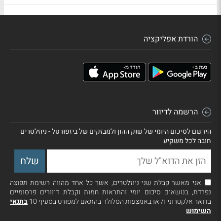
הורדת אפליקציה
הרשמה לדיוור
הירשם לסיכום היומי של שוק ההון ולמבזקים של ביזפורטל - ניוזלטרים
חובה לכל משקיע
אני מאשר קבלת שני ניוזלטרים, אשר כל אחד מהווה רשימת תפוצה
נפרדת, בנושאים סיכום יומי והתראות חמות וקבלת דיוורים פרסומיים
בדואר אלקטרוני ו/ או באמצעות הסלולר בהתאם למפורט בסעיף 10
בתנאי
השימוש