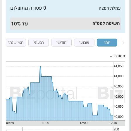
0 פטורה מתשלום
עמלת הפצה
חשיפה למט"ח
עד 10%
יומי
שבועי
חודשי
רבעוני
חצי שנתי
תמורה:
--