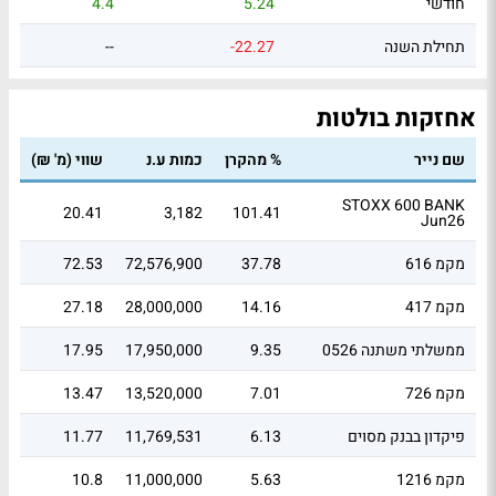
חודשי
5.24
4.4
תחילת השנה
-22.27
--
אחזקות בולטות
שם נייר
% מהקרן
כמות ע.נ
שווי (מ' ₪)
STOXX 600 BANK
20.41
3,182
101.41
Jun26
מקמ 616
37.78
72,576,900
72.53
מקמ 417
14.16
28,000,000
27.18
ממשלתי משתנה 0526
9.35
17,950,000
17.95
מקמ 726
7.01
13,520,000
13.47
פיקדון בבנק מסוים
6.13
11,769,531
11.77
מקמ 1216
5.63
11,000,000
10.8