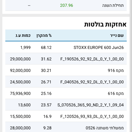
תחילת השנה
207.96
--
אחזקות בולטות
שם נייר
% מהקרן
כמות ע.נ
שוו
38
1,999
68.12
STOXX EUROPE 600 Jun26
.43
29,000,000
31.62
F_190526_92_92_DL_0_Y_1_00_00
מקמ 916
30.21
92,000,000
14
.42
24,500,000
26.71
F_040526_92_92_DL_0_Y_1_00_00
מקמ 616
25.16
75,936,900
89
21
13,600
23.57
S_070526_365_90_ND_2_Y_1_09_04
.02
15,500,000
16.9
F_120526_93_93_DL_0_Y_1_00_00
ממשלתי משתנה 0526
9.28
28,000,000
28