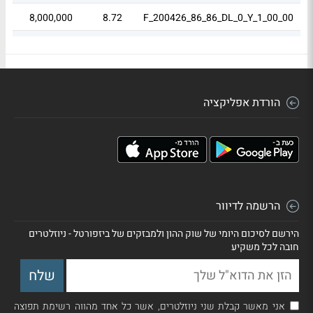
.97
8,000,000
8.72
F_200426_86_86_DL_0_Y_1_00_00
48
4,653
8.07
S_210725_364_90_ND_2_Y_1_09_04
הורדת אפליקציה
הרשמה לדיוור
הירשם לסיכום היומי של שוק ההון ולמבזקים של ביזפורטל - ניוזלטרים
חובה לכל משקיע
אני מאשר קבלת שני ניוזלטרים, אשר כל אחד מהווה רשימת תפוצה