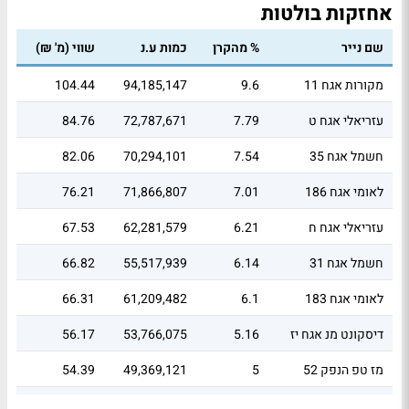
אחזקות בולטות
שם נייר
% מהקרן
כמות ע.נ
שווי (מ' ₪)
מקורות אגח 11
9.6
94,185,147
104.44
עזריאלי אגח ט
7.79
72,787,671
84.76
חשמל אגח 35
7.54
70,294,101
82.06
לאומי אגח 186
7.01
71,866,807
76.21
עזריאלי אגח ח
6.21
62,281,579
67.53
חשמל אגח 31
6.14
55,517,939
66.82
לאומי אגח 183
6.1
61,209,482
66.31
דיסקונט מנ אגח יז
5.16
53,766,075
56.17
מז טפ הנפק 52
5
49,369,121
54.39
מז טפ הנפק 62
4.91
48,208,491
53.45