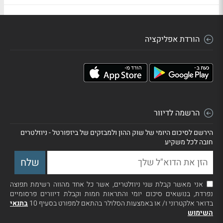
הורדת אפליקציה
הרשמה לדיוור
הירשם לסיכום היומי של שוק ההון ולמבזקים של ביזפורטל - ניוזלטרים
חובה לכל משקיע
אני מאשר קבלת שני ניוזלטרים, אשר כל אחד מהווה רשימת תפוצה
נפרדת, בנושאים סיכום יומי והתראות חמות וקבלת דיוורים פרסומיים
בדואר אלקטרוני ו/ או באמצעות הסלולר בהתאם למפורט בסעיף 10
בתנאי
השימוש