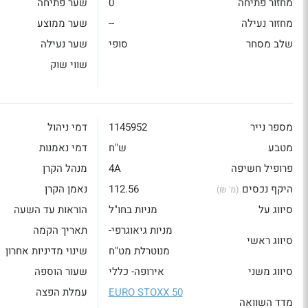
מחזור פתיחה
0
שער פתיחה
מחזור נעילה
--
שער ממוצע
שלב מסחר
סופי
שער נעילה
שווי שוק
מספר נייר
1145952
דמי ניהול
מטבע
ש"ח
דמי נאמנות
פרופיל חשיפה
4A
מנהל הקרן
היקף נכסים
112.56
נאמן הקרן
(מ' ₪)
סיווג על
מניות בחו"ל
הוראות עד השעה
מניות גיאוגרפי-
תאריך הקמה
סיווג ראשי
מנוטרלת מט"ח
שינוי מדיניות אחרון
סיווג משני
אירופה- כללי
שעור הוספה
EURO STOXX 50
עמלת הפצה
מדד השוואה