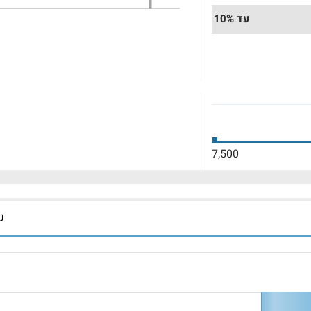
עד 10%
7,500
נכ