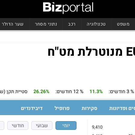
משפט
טכנולוגיה
רכב
נתוני מסחר
שער הדולר
% 3 חודשים:
11.3%
% 12 חודשים:
26.26%
סטיית תקן (שנ
ים ופדיונות
סקירות
פרופיל
דיבידנדים
יומי
שבועי
חודשי
9,410