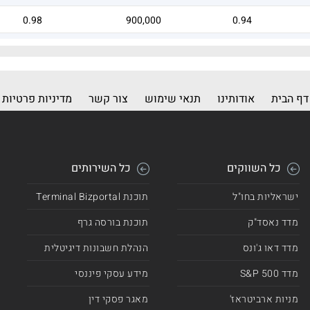
0.98
900,000
0.94
0
100,000
0.31
דף הבית
אודותינו
תנאי שימוש
צור קשר
מדיניות פרטיות
כל השווקים
כל השירותים
ישראליות בחו"ל
תוכנת Terminal Bizportal
מדד נאסד"ק
תוכנת בורסה גרף
מדד דאו ג'ונס
הנהלת חשבונות דיגיטלית
מדד 500 S&P
מידע עסקי פיננסי
מניות ארביטראז'
מאגר פסקי דין