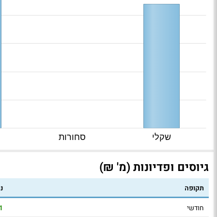
שקלי
סחורות
גיוסים ופדיונות (מ' ₪)
תקופה
נ
חודשי
1