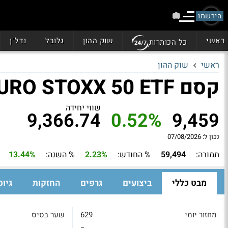
הירשמו
ראשי
שוק ההון
גלובל
נדל"ן
כל הכותרות
ראשי
שוק ההון
קסם EURO STOXX 50 ETF מנוטרלת מט"ח
שווי יחידה
9,366.74
0.52%
9,459
נכון ל: 07/08/2026
תמורה:
59,494
% החודש:
2.23%
% השנה:
13.44%
מבט כללי
ביצועים
גרפים
החזקות
גיוס
מחזור יומי
629
שער בסיס