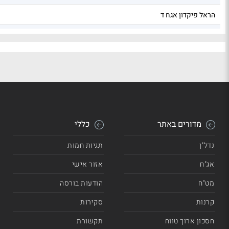
הראל פיקדון אגח ד
SPOT_EURILS
מדורים באתר
כללי
נדל"ן
תגיות חמות
אג"ח
אזור אישי
מט"ח
הודעות בורסה
קרנות
סקירות
חסכון ארוך טווח
תקשורת