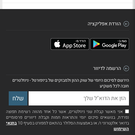
הורדת אפליקציה
הרשמה לדיוור
הירשם לסיכום היומי של שוק ההון ולמבזקים של ביזפורטל - ניוזלטרים
חובה לכל משקיע
אני מאשר קבלת שני ניוזלטרים, אשר כל אחד מהווה רשימת תפוצה
נפרדת, בנושאים סיכום יומי והתראות חמות וקבלת דיוורים פרסומיים
בדואר אלקטרוני ו/ או באמצעות הסלולר בהתאם למפורט בסעיף 10
בתנאי
השימוש