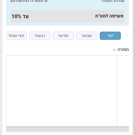
0 פטורה מתשלום
עמלת הפצה
חשיפה למט"ח
עד 10%
יומי
שבועי
חודשי
רבעוני
חצי שנתי
תמורה:
--