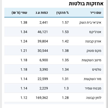
אחזקות בולטות
שם נייר
% מהקרן
כמות ע.נ
שווי (מ' ₪)
איביאי בית השק
1.57
2,441
1.38
אנרג'יקס
1.53
46,121
1.34
אורון קבוצה
1.42
39,804
1.24
מקס סטוק
1.38
30,544
1.21
מיטב השקעות
1.35
6,900
1.18
טלסיס
1.34
3,390
1.18
מור השקעות
1.31
22,599
1.14
מבטח שמיר
1.3
2,229
1.14
לוזון קבוצה
1.28
169,362
1.12
מגה אור
1.25
1,599
1.09