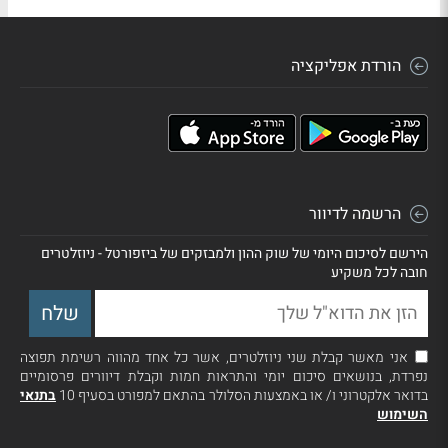
הורדת אפליקציה
הרשמה לדיוור
הירשם לסיכום היומי של שוק ההון ולמבזקים של ביזפורטל - ניוזלטרים
חובה לכל משקיע
אני מאשר קבלת שני ניוזלטרים, אשר כל אחד מהווה רשימת תפוצה
נפרדת, בנושאים סיכום יומי והתראות חמות וקבלת דיוורים פרסומיים
בדואר אלקטרוני ו/ או באמצעות הסלולר בהתאם למפורט בסעיף 10
בתנאי
השימוש