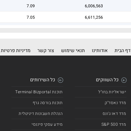
7.09
6,006,563
7.05
6,611,256
6.99
6,883,667
דף הבית
אודותינו
תנאי שימוש
צור קשר
מדיניות פרטיות
כל השווקים
כל השירותים
ישראליות בחו"ל
תוכנת Terminal Bizportal
מדד נאסד"ק
תוכנת בורסה גרף
מדד דאו ג'ונס
הנהלת חשבונות דיגיטלית
מדד 500 S&P
מידע עסקי פיננסי