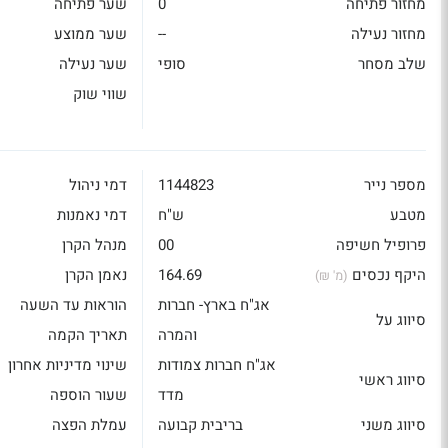
מחזור פתיחה
0
שער פתיחה
מחזור נעילה
--
שער ממוצע
שלב מסחר
סופי
שער נעילה
שווי שוק
מספר נייר
1144823
דמי ניהול
מטבע
ש"ח
דמי נאמנות
פרופיל חשיפה
00
מנהל הקרן
היקף נכסים
164.69
נאמן הקרן
(מ' ₪)
אג"ח בארץ- חברות
הוראות עד השעה
סיווג על
והמרה
תאריך הקמה
אג"ח חברות צמודות
שינוי מדיניות אחרון
סיווג ראשי
מדד
שעור הוספה
סיווג משני
בריבית קבועה
עמלת הפצה