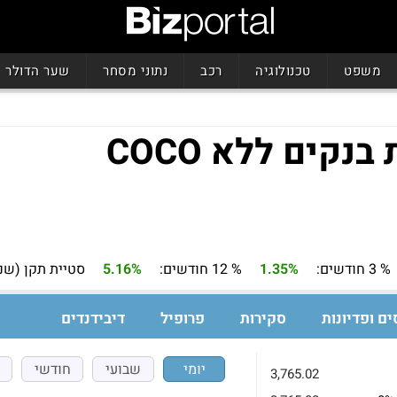
משפט
טכנולוגיה
רכב
נתוני מסחר
שער הדולר
קים ללא COCO
% 3 חודשים:
1.35%
% 12 חודשים:
5.16%
סטיית תקן (שנה
ים ופדיונות
סקירות
פרופיל
דיבידנדים
יומי
שבועי
חודשי
3,765.02