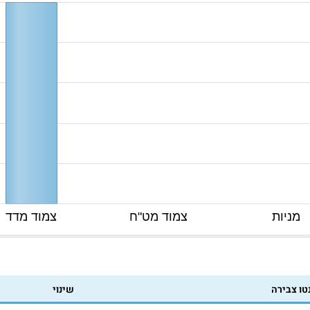
מניות
צמוד מט"ח
צמוד מדד
טו צבירה
שינוי