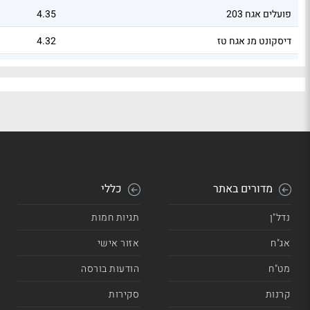
פועלים אגח 203
4.35
דיסקונט מנ אגח טז
4.32
דיסקונט מנ אגח יח
4.29
מדורים באתר
כללי
נדל"ן
תגיות חמות
אג"ח
אזור אישי
מט"ח
הודעות בורסה
קרנות
סקירות