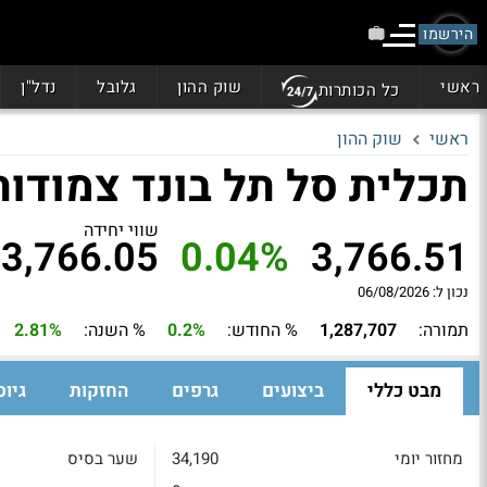
הירשמו
ראשי
שוק ההון
גלובל
נדל"ן
כל הכותרות
ראשי
שוק ההון
תכלית סל תל בונד צמודות בנ
שווי יחידה
3,766.05
0.04%
3,766.51
נכון ל: 06/08/2026
תמורה:
1,287,707
% החודש:
0.2%
% השנה:
2.81%
מבט כללי
ביצועים
גרפים
החזקות
גיוס
מחזור יומי
34,190
שער בסיס