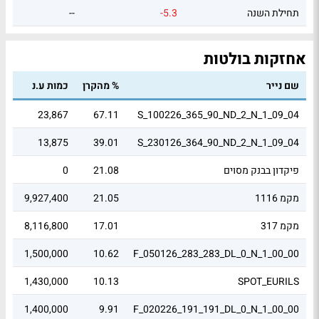
תחילת השנה
-5.3
--
אחזקות בולטות
שם נייר
% מהקרן
כמות ע.נ
שוו
69
23,867
67.11
S_100226_365_90_ND_2_N_1_09_04
44
13,875
39.01
S_230126_364_90_ND_2_N_1_09_04
פיקדון בבנק מסוים
21.08
0
79
מקמ 1116
21.05
9,927,400
77
מקמ 317
17.01
8,116,800
7.9
.61
1,500,000
10.62
F_050126_283_283_DL_0_N_1_00_00
.01
1,430,000
10.13
SPOT_EURILS
.53
1,400,000
9.91
F_020226_191_191_DL_0_N_1_00_00