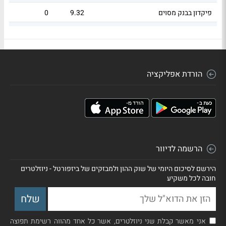
פיקדון בבנק מסוים
9.32
0
33
.51
1,270,000
8.99
F_130126_183_183_DL_0_N_1_00_00
הורדת אפליקציה
הרשמה לדיוור
הירשם לסיכום היומי של שוק ההון ולמבזקים של ביזפורטל - ניוזלטרים
חובה לכל משקיע
אני מאשר קבלת שני ניוזלטרים, אשר כל אחד מהווה רשימת תפוצה