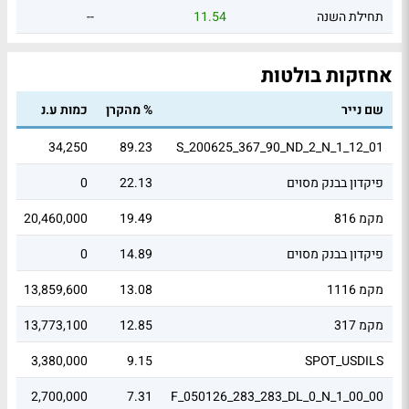
תחילת השנה
11.54
--
אחזקות בולטות
שם נייר
% מהקרן
כמות ע.נ
שו
8
34,250
89.23
S_200625_367_90_ND_2_N_1_12_01
פיקדון בבנק מסוים
22.13
0
8
מקמ 816
19.49
20,460,000
2
פיקדון בבנק מסוים
14.89
0
3
מקמ 1116
13.08
13,859,600
5
מקמ 317
12.85
13,773,100
1
4
3,380,000
9.15
SPOT_USDILS
8
2,700,000
7.31
F_050126_283_283_DL_0_N_1_00_00