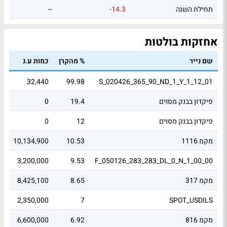
תחילת השנה
-14.3
--
אחזקות בולטות
שם נייר
% מהקרן
כמות ע.נ
שו
9
32,440
99.98
S_020426_365_90_ND_1_Y_1_12_01
פיקדון בבנק מסוים
19.4
0
8
פיקדון בבנק מסוים
12
0
8
מקמ 1116
10.53
10,134,900
8
5
3,200,000
9.53
F_050126_283_283_DL_0_N_1_00_00
מקמ 317
8.65
8,425,100
2
4
2,350,000
7
SPOT_USDILS
מקמ 816
6.92
6,600,000
6