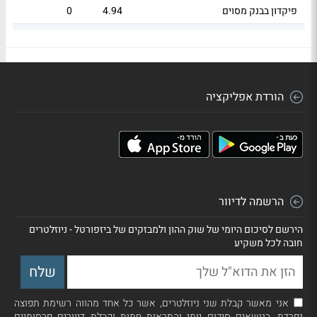
פיקדון בבנק מסוים
4.94
0
38
מקמ 1216
3.9
2,714,500
67
הורדת אפליקציה
הרשמה לדיוור
הירשם לסיכום היומי של שוק ההון ולמבזקים של ביזפורטל - ניוזלטרים
חובה לכל משקיע
אני מאשר קבלת שני ניוזלטרים, אשר כל אחד מהווה רשימת תפוצה
נפרדת, בנושאים סיכום יומי והתראות חמות וקבלת דיוורים פרסומיים