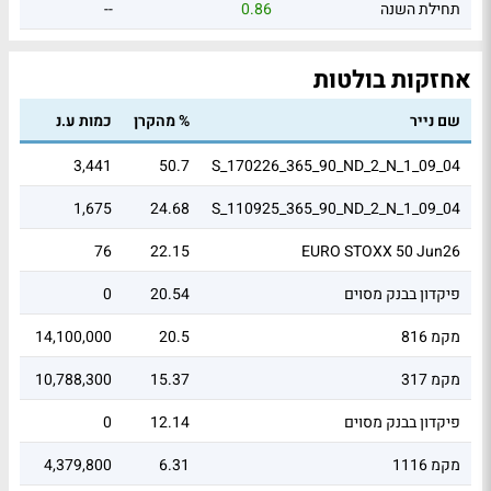
תחילת השנה
0.86
--
אחזקות בולטות
שם נייר
% מהקרן
כמות ע.נ
שוו
16
3,441
50.7
S_170226_365_90_ND_2_N_1_09_04
92
1,675
24.68
S_110925_365_90_ND_2_N_1_09_04
0
76
22.15
EURO STOXX 50 Jun26
פיקדון בבנק מסוים
20.54
0
03
מקמ 816
20.5
14,100,000
01
מקמ 317
15.37
10,788,300
.5
פיקדון בבנק מסוים
12.14
0
29
מקמ 1116
6.31
4,379,800
31