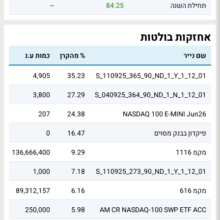
תחילת השנה
84.25
--
אחזקות בולטות
שם נייר
% מהקרן
כמות ע.נ
ש
3
4,905
35.23
S_110925_365_90_ND_1_Y_1_12_01
2
3,800
27.29
S_040925_364_90_ND_1_N_1_12_01
0
207
24.38
NASDAQ 100 E-MINI Jun26
פיקדון בבנק מסוים
16.47
0
2
מקמ 1116
9.29
136,666,400
6
8
1,000
7.18
S_110925_273_90_ND_1_Y_1_12_01
מקמ 616
6.16
89,312,157
6
5
250,000
5.98
AM CR NASDAQ-100 SWP ETF ACC