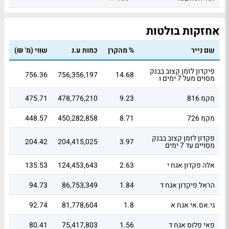
אחזקות בולטות
שם נייר
% מהקרן
כמות ע.נ
שווי (מ' ₪)
פיקדון לזמן קצוב בבנק
756.36
756,356,197
14.68
מסוים מעל 7 ימים ו
מקמ 816
9.23
478,776,210
475.71
מקמ 726
8.71
450,282,858
448.57
פקדון לזמן קצוב בבנק
204.42
204,415,025
3.97
מסויים עד 7 ימים
אלה פקדון אגח י
2.63
124,453,643
135.53
הראל פיקדון אגח ד
1.84
86,753,349
94.73
גי.אס.אי אגח א
1.8
81,778,604
92.74
פאי פלוס אגח ד
1.56
75,417,803
80.41