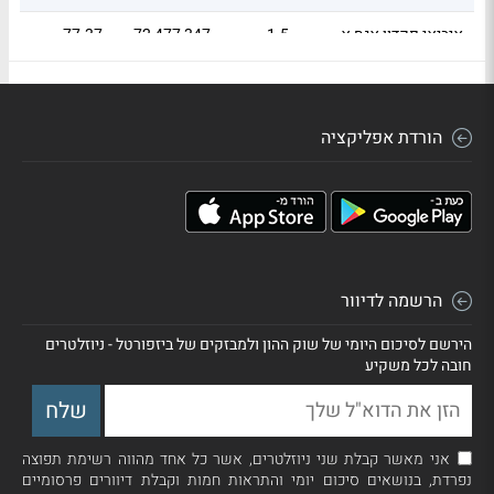
איביאי פקדון אגח א
1.5
72,477,347
77.37
איביאי פקדון אגח ג
1.4
68,562,139
72.19
הורדת אפליקציה
הרשמה לדיוור
הירשם לסיכום היומי של שוק ההון ולמבזקים של ביזפורטל - ניוזלטרים
חובה לכל משקיע
אני מאשר קבלת שני ניוזלטרים, אשר כל אחד מהווה רשימת תפוצה
נפרדת, בנושאים סיכום יומי והתראות חמות וקבלת דיוורים פרסומיים