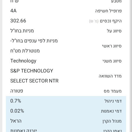
ש"ח
מטבע
4A
פרופיל חשיפה
302.66
היקף נכסים
(מ' ₪)
מניות בחו"ל
סיווג על
מניות לפי ענפים בחו"ל-
סיווג ראשי
מנוטרלת מט"ח
Technology
סיווג משני
S&P TECHNOLOGY
מדד השוואה
SELECT SECTOR NTR
פטורה
מעמד מס
0.7%
דמי ניהול
0.02%
דמי נאמנות
הראל
מנהל הקרן
יובנק נאמנות
נאמן הקרן