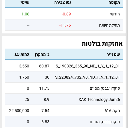
תקופה
נטו צבירה
שינוי
חודשי
-0.89
1.08
תחילת השנה
-11.76
--
אחזקות בולטות
שם נייר
% מהקרן
כמות ע.נ
שוו
11
3,550
60.87
S_190326_365_90_ND_1_Y_1_12_01
07
1,750
30
S_220824_732_90_ND_1_N_1_12_01
פיקדון בבנק מסוים
11.75
0
03
0
25
8.9
XAK Technology Jun26
מקמ 616
7.54
22,500,000
49
פיקדון בבנק מסוים
6.83
0
36