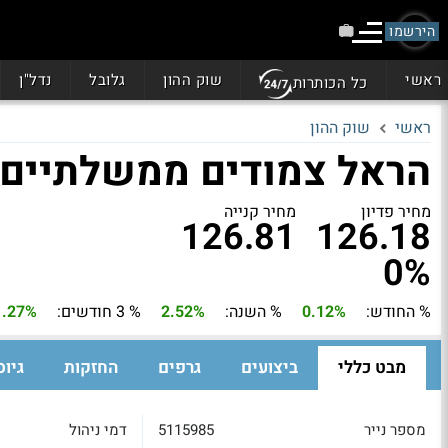
הירשמו
ראשי
שוק ההון
גלובל
נדל"ן
כל הכותרות
ראשי
שוק ההון
הראל צמודים ממשלתיים
מחיר פדיון
מחיר קנייה
126.81
126.18
0%
% החודש:
0.12%
% השנה:
2.52%
% 3 חודשים:
1.27%
מבט כללי
ביצועים
גרפים
החזקות
גיוס
מספר נייר
5115985
דמי ניהול