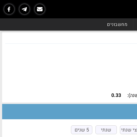
נכון ל - 06/26
מחשבונים
נה):
0.33
י שנתי
שנתי
5 שנים