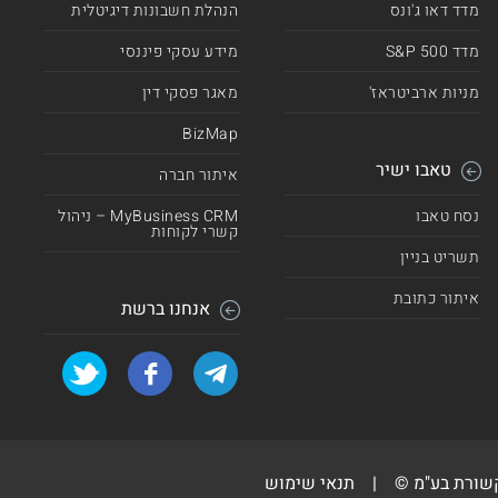
מדד דאו ג'ונס
הנהלת חשבונות דיגיטלית
מדד 500 S&P
מידע עסקי פיננסי
מניות ארביטראז'
מאגר פסקי דין
BizMap
טאבו ישיר
איתור חברה
נסח טאבו
MyBusiness CRM – ניהול
קשרי לקוחות
תשריט בניין
איתור כתובת
אנחנו ברשת
קשורת בע"מ ©
|
תנאי שימוש