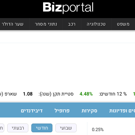
משפט
טכנולוגיה
רכב
נתוני מסחר
שער הדולר
% 12 חודשים:
4.48%
סטיית תקן (שנה):
1.08
שארפ (ש
ים ופדיונות
סקירות
פרופיל
דיבידנדים
שבועי
חודשי
רבעוני
חצ
0.25%