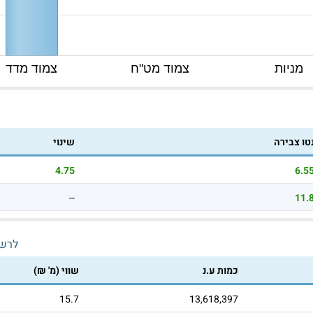
מניות
צמוד מט"ח
צמוד מדד
טו צבירה
שינוי
4.75
6.5
--
11.
לרש
כמות ע.נ
שווי (מ' ₪)
15.7
13,618,397