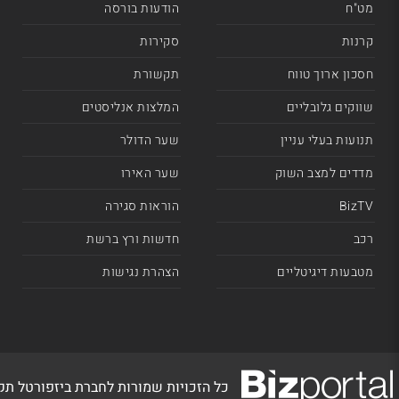
מט"ח
הודעות בורסה
קרנות
סקירות
חסכון ארוך טווח
תקשורת
שווקים גלובליים
המלצות אנליסטים
תנועות בעלי עניין
שער הדולר
מדדים למצב השוק
שער האירו
BizTV
הוראות סגירה
רכב
חדשות ורץ ברשת
מטבעות דיגיטליים
הצהרת נגישות
כל הזכויות שמורות לחברת ביזפורטל ת