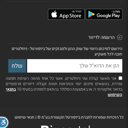
הרשמה לדיוור
הירשם לסיכום היומי של שוק ההון ולמבזקים של ביזפורטל - ניוזלטרים
חובה לכל משקיע
אני מאשר קבלת שני ניוזלטרים, אשר כל אחד מהווה רשימת תפוצה
נפרדת, בנושאים סיכום יומי והתראות חמות וקבלת דיוורים פרסומיים
בדואר אלקטרוני ו/ או באמצעות הסלולר בהתאם למפורט בסעיף 10
בתנאי
השימוש
כל הזכויות שמורות לחברת ביזפורטל תקשורת בע"מ ©
|
תנאי שימוש