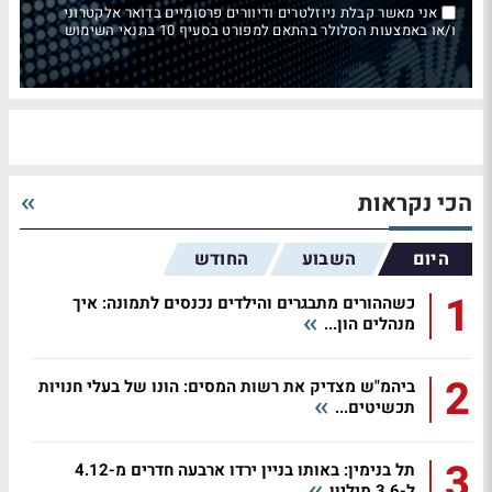
אני מאשר קבלת ניוזלטרים ודיוורים פרסומיים בדואר אלקטרוני
ו/או באמצעות הסלולר בהתאם למפורט בסעיף 10 בתנאי השימוש
הכי נקראות
היום
השבוע
החודש
1
כשההורים מתבגרים והילדים נכנסים לתמונה: איך
מנהלים הון...
2
ביהמ"ש מצדיק את רשות המסים: הונו של בעלי חנויות
תכשיטים...
3
תל בנימין: באותו בניין ירדו ארבעה חדרים מ-4.12
ל-3.6 מיליון