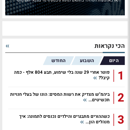
ו/או באמצעות הסלולר בהתאם למפורט בסעיף 10 בתנאי השימוש
הכי נקראות
היום
השבוע
החודש
1
פוטר אחרי 29 שנה בלי שימוע, תבע 804 אלף - כמה
קיבל?
2
ביהמ"ש מצדיק את רשות המסים: הונו של בעלי חנויות
תכשיטים...
3
כשההורים מתבגרים והילדים נכנסים לתמונה: איך
מנהלים הון...