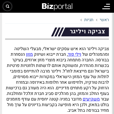
ראשי
תגיות
צביקה ויליגר
צביקה ויליגר הוא איש עסקים ישראלי, מבעלי השליטה
ומהמנהלים של
וילי פוד
, חברת ייבוא ושיווק
מזון
הנסחרת
בבורסה. החברה מתמחה ביבוא מוצרי מזון ארוזים, בעיקר
בכשרות מהודרת, ומשווקת אותם לרשתות ולחנויות פרטיות
בישראל וגם מייצאת לחו"ל. ויליגר מרבה להתייחס בפומבי
לתלות של ענף המזון הישראלי במקורות ייבוא מסוימים,
לרבות טורקיה, ולחיפוש אחר חלופות באירופה ובמזרח
הרחוק על רקע מתחים מדיניים. הוא היה מעורב גם ברכישות
בענף החלב והמזון, בהן מהלכים סביב חברת זנלכל ומחלבות.
עבור
משקיעים
מדובר במניה קטנה יחסית עם עודף מזומנים
בולט במאזן, ולכן היא מופיעה בקביעות בדיונים על ערך מול
מחיר בבורסה בתל אביב.