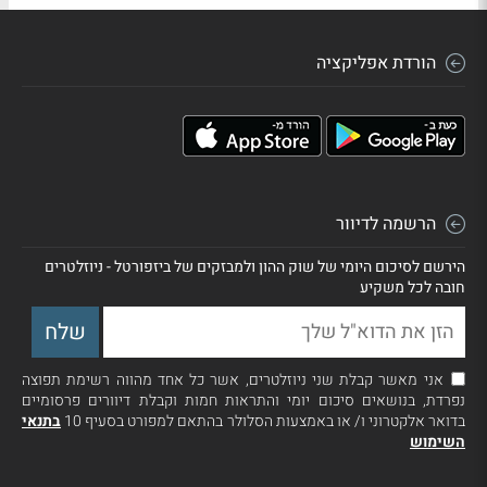
הורדת אפליקציה
הרשמה לדיוור
הירשם לסיכום היומי של שוק ההון ולמבזקים של ביזפורטל - ניוזלטרים
חובה לכל משקיע
אני מאשר קבלת שני ניוזלטרים, אשר כל אחד מהווה רשימת תפוצה
נפרדת, בנושאים סיכום יומי והתראות חמות וקבלת דיוורים פרסומיים
בדואר אלקטרוני ו/ או באמצעות הסלולר בהתאם למפורט בסעיף 10
בתנאי
השימוש