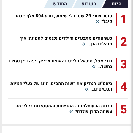
היום
השבוע
החודש
1
פוטר אחרי 29 שנה בלי שימוע, תבע 804 אלף - כמה
קיבל?
2
כשההורים מתבגרים והילדים נכנסים לתמונה: איך
מנהלים הון...
3
דודי אפל, מיכאל קליינר והאחים איציק ויפה דיין נעצרו
בחשד...
4
ביהמ"ש מצדיק את רשות המסים: הונו של בעלי חנויות
תכשיטים...
5
קרנות ההשתלמות - המנצחות והמפסידות ביולי; מה
עשתה הקרן שלכם?