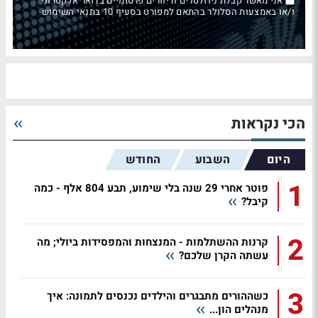
אני מאשר קבלת ניוזלטרים ודיוורים פרסומיים בדואר אלקטרוני
ו/או באמצעות הסלולר בהתאם למפורט בסעיף 10 בתנאי השימוש
הכי נקראות
היום
השבוע
החודש
1
פוטר אחרי 29 שנה בלי שימוע, תבע 804 אלף - כמה
קיבל?
2
קרנות ההשתלמות - המנצחות והמפסידות ביולי; מה
עשתה הקרן שלכם?
3
כשההורים מתבגרים והילדים נכנסים לתמונה: איך
מנהלים הון...