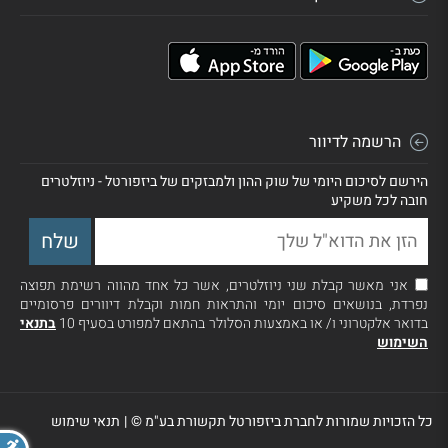
הרשמה לדיוור
הירשם לסיכום היומי של שוק ההון ולמבזקים של ביזפורטל - ניוזלטרים
חובה לכל משקיע
אני מאשר קבלת שני ניוזלטרים, אשר כל אחד מהווה רשימת תפוצה
נפרדת, בנושאים סיכום יומי והתראות חמות וקבלת דיוורים פרסומיים
בדואר אלקטרוני ו/ או באמצעות הסלולר בהתאם למפורט בסעיף 10
בתנאי
השימוש
כל הזכויות שמורות לחברת ביזפורטל תקשורת בע"מ ©
|
תנאי שימוש