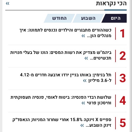
הכי נקראות
היום
השבוע
החודש
1
כשההורים מתבגרים והילדים נכנסים לתמונה: איך
מנהלים הון...
2
ביהמ"ש מצדיק את רשות המסים: הונו של בעלי חנויות
תכשיטים...
3
תל בנימין: באותו בניין ירדו ארבעה חדרים מ-4.12
ל-3.6 מיליון
4
שלושת רבדי הפנסיה: ביטוח לאומי, פנסיה תעסוקתית
וחיסכון פרטי
5
ספייס X זינקה 15.8% אחרי שחרור המניות; הנאסד״ק
זינק השבוע...