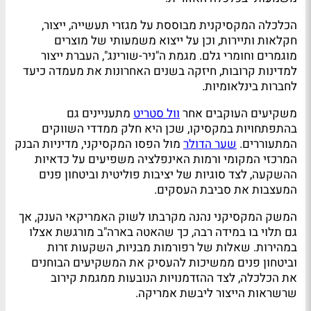
הכלכלה המקסיקנית מבוססת על מגזרי תעשייה, ייצור,
חקלאות ותיירות, וכן על ייצוא משמעותי של מוצרים
מוגמרים וחומרי גלם. מגמת ה"ניר-שורינג", העברת ייצור
למדינות קרובות, חיזקה בשנים האחרונות את מעמדה כיעד
לחברות בינלאומיות.
משקיעים העוקבים אחר
וול סטריט
מתעניינים גם
בהתפתחויות במקסיקו, שכן היא חלק ממדדי השווקים
המתעוררים.
שער הדולר
מול הפסו המקסיקני, מדיניות הבנק
המרכזי המקומי ורמות האינפלציה משפיעים על כדאיות
ההשקעה, לצד סוגיות של יציבות פוליטית וביטחון פנים
המעצבות את סביבת העסקים.
המשק המקסיקני נהנה מקרבתו לשוק האמריקאי הענק, אך
גם תלוי בו במידה רבה, כך שהאטה בארה"ב מורגשת אצלו
במהירות. שאלות של רפורמות מבניות, השקעות זרות
וביטחון פנים ממשיכות להעסיק את המשקיעים הבוחנים
את הכלכלה, לצד ההזדמנויות הנובעות ממגמת קירוב
שרשראות הייצור ליבשת אמריקה.