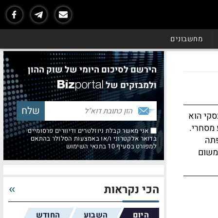
מחשבונים
הירשם לסיכום היומי של שוק ההון
ולמבזקים של
סקי הוא
 מסחרי.
אני מאשר קבלת ניוזלטרים ודיוורים פרסומיים
פתה
בדואר אלקטרוני ו/או באמצעות הסלולר בהתאם
למפורט בסעיף 10 בתנאי השימוש
 משום
הכי נקראות
היום
השבוע
החודש