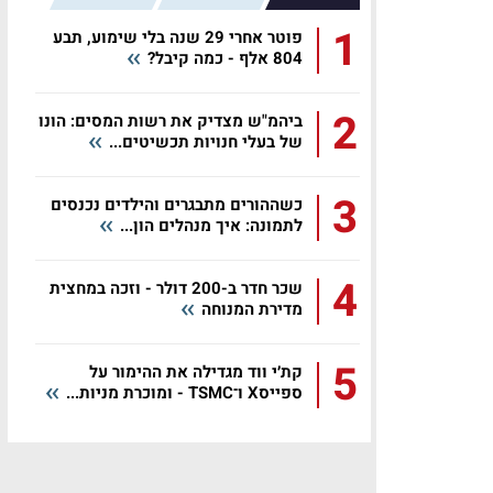
1
פוטר אחרי 29 שנה בלי שימוע, תבע
804 אלף - כמה קיבל?
2
ביהמ"ש מצדיק את רשות המסים: הונו
של בעלי חנויות תכשיטים...
3
כשההורים מתבגרים והילדים נכנסים
לתמונה: איך מנהלים הון...
4
שכר חדר ב-200 דולר - וזכה במחצית
מדירת המנוחה
5
קת׳י ווד מגדילה את ההימור על
ספייסX ו־TSMC - ומוכרת מניות...