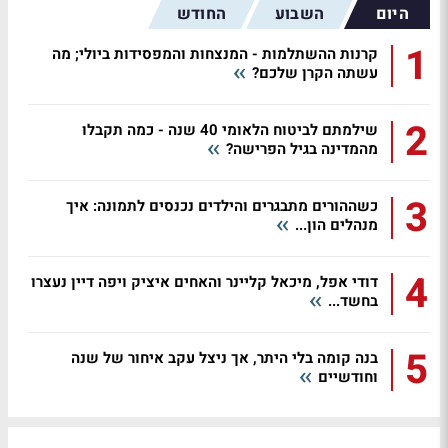
היום
השבוע
החודש
1
קרנות ההשתלמות - המנצחות והמפסידות ביולי; מה
עשתה הקרן שלכם?
2
שילמתם לביטוח הלאומי 40 שנה - כמה תקבלו
מהמדינה בגיל הפרישה?
3
כשההורים מתבגרים והילדים נכנסים לתמונה: איך
מנהלים הון...
4
דודי אפל, מיכאל קליינר והאחים איציק ויפה דיין נעצרו
בחשד...
5
בנה קומה בלי היתר, אך ניצל עקב איחור של שנה
וחודשיים