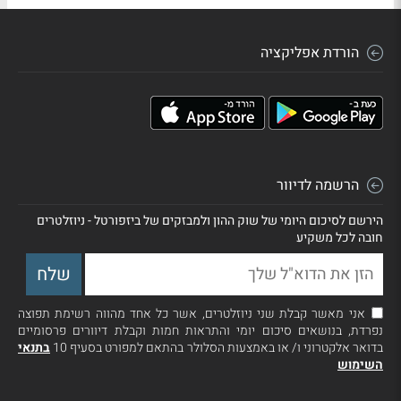
הורדת אפליקציה
הרשמה לדיוור
הירשם לסיכום היומי של שוק ההון ולמבזקים של ביזפורטל - ניוזלטרים
חובה לכל משקיע
אני מאשר קבלת שני ניוזלטרים, אשר כל אחד מהווה רשימת תפוצה
נפרדת, בנושאים סיכום יומי והתראות חמות וקבלת דיוורים פרסומיים
בדואר אלקטרוני ו/ או באמצעות הסלולר בהתאם למפורט בסעיף 10
בתנאי
השימוש