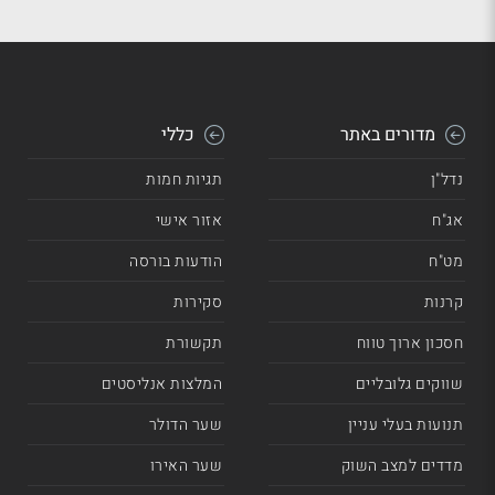
מדורים באתר
כללי
נדל"ן
תגיות חמות
אג"ח
אזור אישי
מט"ח
הודעות בורסה
קרנות
סקירות
חסכון ארוך טווח
תקשורת
שווקים גלובליים
המלצות אנליסטים
תנועות בעלי עניין
שער הדולר
מדדים למצב השוק
שער האירו