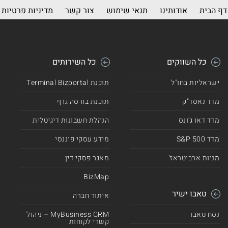
דף הבית
אודותינו
תנאי שימוש
צור קשר
מדיניות פרטיות
כל השווקים
כל השירותים
ישראליות בחו"ל
תוכנת Terminal Bizportal
מדד נאסד"ק
תוכנת בורסה גרף
מדד דאו ג'ונס
הנהלת חשבונות דיגיטלית
מדד 500 S&P
מידע עסקי פיננסי
מניות ארביטראז'
מאגר פסקי דין
BizMap
טאבו ישיר
איתור חברה
נסח טאבו
MyBusiness CRM – ניהול
קשרי לקוחות