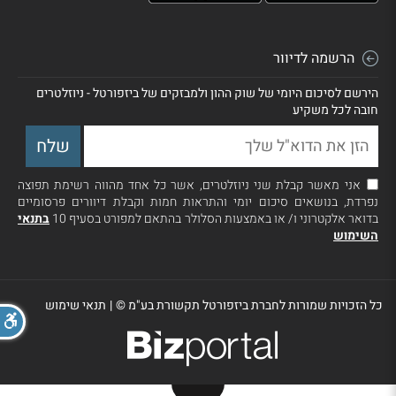
הרשמה לדיוור
הירשם לסיכום היומי של שוק ההון ולמבזקים של ביזפורטל - ניוזלטרים
חובה לכל משקיע
אני מאשר קבלת שני ניוזלטרים, אשר כל אחד מהווה רשימת תפוצה
נפרדת, בנושאים סיכום יומי והתראות חמות וקבלת דיוורים פרסומיים
בדואר אלקטרוני ו/ או באמצעות הסלולר בהתאם למפורט בסעיף 10
בתנאי
השימוש
כל הזכויות שמורות לחברת ביזפורטל תקשורת בע"מ ©
|
תנאי שימוש