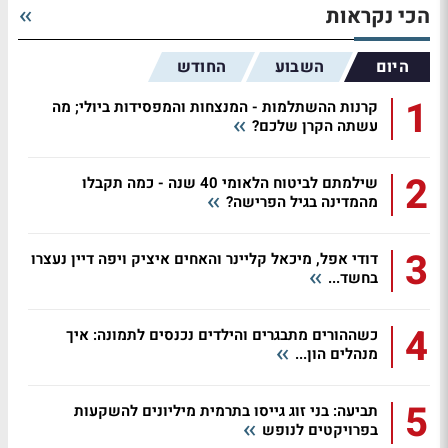
הכי נקראות
היום
השבוע
החודש
1
קרנות ההשתלמות - המנצחות והמפסידות ביולי; מה
עשתה הקרן שלכם?
2
שילמתם לביטוח הלאומי 40 שנה - כמה תקבלו
מהמדינה בגיל הפרישה?
3
דודי אפל, מיכאל קליינר והאחים איציק ויפה דיין נעצרו
בחשד...
4
כשההורים מתבגרים והילדים נכנסים לתמונה: איך
מנהלים הון...
5
תביעה: בני זוג גייסו בתרמית מיליונים להשקעות
בפרויקטים לנופש