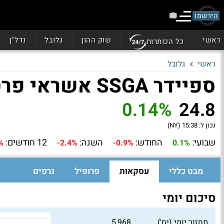
הירשמו
ראשי
שוק ההון
גלובל
נדל"ן
כל הכותרות
ראשי
גלובל
ספיידר SSGA אשראי פרטי וציבורי (PRIV)
0.14%
24.8
נכון ל:
15:38 (NY)
שבועי:
החודש:
השנה:
12 חודשים:
%
-2.4%
-0.9%
0.1%
מבט כללי
עסקאות
פרופיל
גרפים
סיכום יומי
מחזור יומי (יח')
5,968