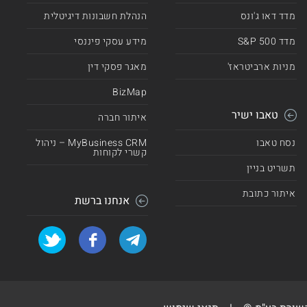
מדד דאו ג'ונס
הנהלת חשבונות דיגיטלית
מדד 500 S&P
מידע עסקי פיננסי
מניות ארביטראז'
מאגר פסקי דין
BizMap
טאבו ישיר
איתור חברה
נסח טאבו
MyBusiness CRM – ניהול
קשרי לקוחות
תשריט בניין
איתור כתובת
אנחנו ברשת