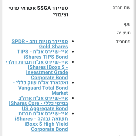
שם חברה
ספיידר SSGA אשראי פרטי
וציבורי
ענף
תעשיה
ספיידר מניות זהב - SPDR
מתחרים
Gold Shares
איי-שיירס אג"ח TIPS -
iShares TIPS Bond
איי-שיירס אג"ח חברות דולרי
- iShares iBoxx $
Investment Grade
Corporate Bond
ואנגארד אג"ח שוק כללי -
Vanguard Total Bond
Market
איי-שיירס אג"ח ארה"ב
בסיסי כללי - iShares Core
US Aggregate Bond
איי-שיירס אג"ח חברות
תשואה גבוהה - iShares
iBoxx $ High Yield
Corporate Bond