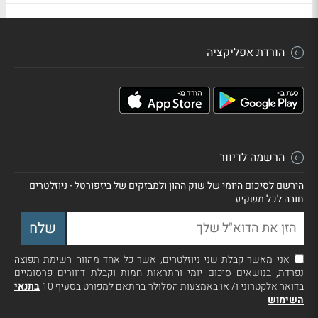
הורדת אפליקציה
הרשמה לדיוור
הירשם לסיכום היומי של שוק ההון ולמבזקים של ביזפורטל - ניוזלטרים
חובה לכל משקיע
אני מאשר קבלת שני ניוזלטרים, אשר כל אחד מהווה רשימת תפוצה
נפרדת, בנושאים סיכום יומי והתראות חמות וקבלת דיוורים פרסומיים
בדואר אלקטרוני ו/ או באמצעות הסלולר בהתאם למפורט בסעיף 10
בתנאי
השימוש