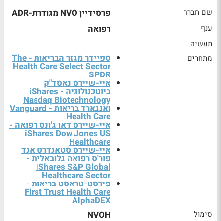
שם חברה
פרסידיין NVO מגודרת-ADR
ענף
רפואה
תעשיה
ספיידר מגזר הבריאות - The
מתחרים
Health Care Select Sector
SPDR
איי-שיירס נאסד"ק
ביוטכנולוגיה - iShares
Nasdaq Biotechnology
ואנגארד בריאות - Vanguard
Health Care
איי-שיירס דאו ג'ונס רפואה -
iShares Dow Jones US
Healthcare
איי-שיירס סטאנדרט אנד
פור'ס רפואה גלובאלית -
iShares S&P Global
Healthcare Sector
פירסט-טראסט בריאות -
First Trust Health Care
AlphaDEX
סימול
NVOH