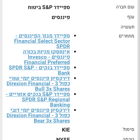
שם חברה
ספיידר S&P ביטוח
ענף
פיננסים
תעשיה
ספיידר מגזר הפיננסים -
מתחרים
Financial Select Sector
SPDR
אינווסקו מניות בכורה
פיננסים - Invesco
Financial Preferred
ספיידר בנקים - SPDR S&P
Bank
דירקסיון פיננסים יומי שורי
כפול 3 - Direxion Financial
Bull 3x Shares
ספיידר S&P בנקים אזוריים -
SPDR S&P Regional
Banking
דירקסיון פיננסים יומי דובי
כפול 3 - Direxion Financial
Bear 3x Shares
סימול
KIE
בורסה
NYSE